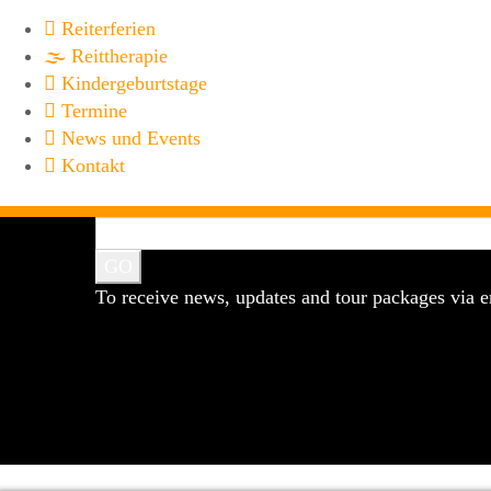
Reiter­ferien
Reittherapie
Kinderge­burtstage
Termine
News und Events
Kontakt
To receive news, updates and tour packages via e